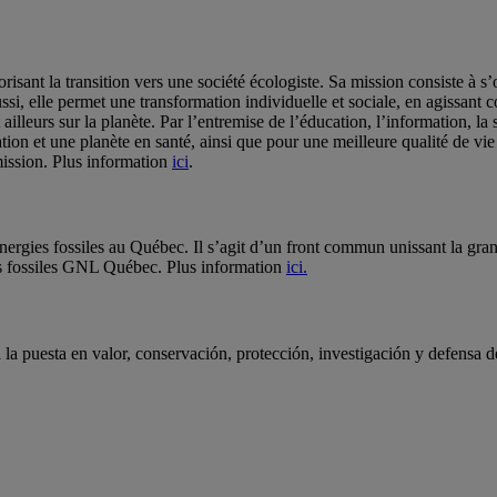
nt la transition vers une société écologiste. Sa mission consiste à s’
ssi, elle permet une transformation individuelle et sociale, en agissant c
t ailleurs sur la planète. Par l’entremise de l’éducation, l’information, l
ion et une planète en santé, ainsi que pour une meilleure qualité de vi
ission. Plus information
ici
.
énergies fossiles au Québec. Il s’agit d’un front commun unissant la gr
gies fossiles GNL Québec. Plus information
ici.
 puesta en valor, conservación, protección, investigación y defensa de