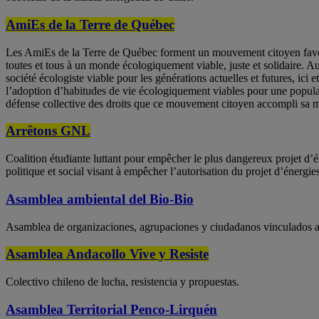
AmiEs de la Terre de Québec
Les AmiEs de la Terre de Québec forment un mouvement citoyen favorisa
toutes et tous à un monde écologiquement viable, juste et solidaire. Au
société écologiste viable pour les générations actuelles et futures, ici e
l’adoption d’habitudes de vie écologiquement viables pour une populat
défense collective des droits que ce mouvement citoyen accompli sa m
Arrêtons GNL
Coalition étudiante luttant pour empêcher le plus dangereux projet d’
politique et social visant à empêcher l’autorisation du projet d’éner
Asamblea ambiental del Bio-Bio
Asamblea de organizaciones, agrupaciones y ciudadanos vinculados a la
Asamblea Andacollo Vive y Resiste
Colectivo chileno de lucha, resistencia y propuestas.
Asamblea Territorial Penco-Lirquén