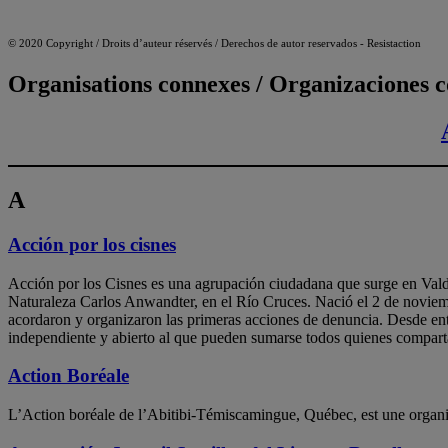
© 2020 Copyright / Droits d’auteur réservés / Derechos de autor reservados - Resistaction
Organisations connexes / Organizaciones 
A
Acción por los cisnes
Acción por los Cisnes es una agrupación ciudadana que surge en Valdiv
Naturaleza Carlos Anwandter, en el Río Cruces. Nació el 2 de noviembr
acordaron y organizaron las primeras acciones de denuncia. Desde en
independiente y abierto al que pueden sumarse todos quienes comparta
Action Boréale
L’Action boréale de l’Abitibi-Témiscamingue, Québec, est une organisat