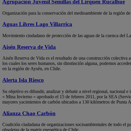
Agrupación Juvenil Semillas del Lirquen Rucalhue
Organización para la conservación del medioambiente de la región de
Aguas Libres Lago Villarrica
Movimiento ciudadano de protección de las aguas de la cuenca del Lag
Aisén Reserva de Vida
Aisén Reserva de Vida es el resultado de una construcción colectiva a
los cuales los seres humanos, sin dinstinción alguna, podemos acceder 
en la región de Aysén, en Chile.
Alerta Isla Riesco
Su objetivo es difundir, analizar y debatir a nivel regional, nacional 
« Mina Invierno » aprobado el 15 de febrero 2011, por la SEA (Servic
mayores yacimientos de carbón ubicados a 130 kilómetros de Punta Ar
Alianza Chao Carbón
Coalición ciudadana de organizaciones socioambientales de todo el país
obsoletas de la matriz energética de Chile.