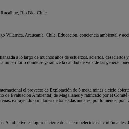
 Rucalhue, Bío Bío, Chile.
o Villarrica, Araucanía, Chile. Educación, conciencia ambiental y acc
fianzada a lo largo de muchos años de esfuerzos, aciertos, desaciertos 
a un territorio donde se garantice la calidad de vida de las generacion
e internacional el proyecto de Explotación de 5 mega minas a cielo abier
io de Evaluación Ambiental) de Magallanes y ratificado por el Comité 
enas, extrayendo 6 millones de toneladas anuales, por lo menos, por 1
. Su objetivo es lograr el cierre de las termoeléctricas a carbón antes 