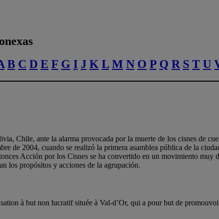
conexas
A
B
C
D
E
F
G
I
J
K
L
M
N
O
P
Q
R
S
T
U
ia, Chile, ante la alarma provocada por la muerte de los cisnes de cuell
e de 2004, cuando se realizó la primera asamblea pública de la ciudad 
tonces Acción por los Cisnes se ha convertido en un movimiento muy d
n los propósitos y acciones de la agrupación.
ion à but non lucratif située à Val-d’Or, qui a pour but de promouvoir 