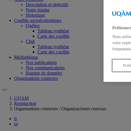
Description et objectifs
Notre équipe
Historique
Conflits socioécologiques
Québec
Préférence
Tableau synthèse
Carte des conflits
Nous utilis
Chili
votre expér
Tableau synthèse
fréquentati
Carte des conflits
Médiathèque
Nos publications
Préf
Nos communications
Banque de données
Organisations connexes
UQAM
Resistaction
Organisations connexes / Organizaciones conexas
fr
es