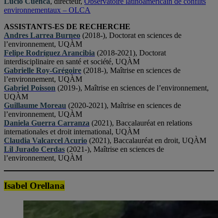
Lucio Cuenca
, directeur,
Observatoire latinoaméricain de conflits
environnementaux – OLCA
ASSISTANTS-ES DE RECHERCHE
Andres Larrea Burneo
(2018-), Doctorat en sciences de
l’environnement, UQÀM
Felipe Rodríguez Arancibia
(2018-2021), Doctorat
interdisciplinaire en santé et société, UQÀM
Gabrielle Roy-Grégoire
(2018-), Maîtrise en sciences de
l’environnement, UQÀM
Gabriel Poisson
(2019-), Maîtrise en sciences de l’environnement,
UQÀM
Guillaume Moreau
(2020-2021), Maîtrise en sciences de
l’environnement, UQÀM
Daniela Guerra Carranza
(2021), Baccalauréat en relations
internationales et droit international, UQÀM
Claudia Valcarcel Acurio
(2021), Baccalauréat en droit, UQÀM
Lil Jurado Cerdas
(2021-), Maîtrise en sciences de
l’environnement, UQÀM
Isabel Orellana