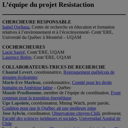
L’équipe du projet Resistaction
CHERCHEURE RESPONSABLE
Isabel Orellana
, Centre de recherche en éducation et formation
relatives à l’environnement et à l’écocitoyenneté- Centr’ERE,
Université du Québec à Montréal – UQAM
COCHERCHEURES
Lucie Sauvé
, Centr’ERE, UQAM
Laurence Brière
, Centr’ERE, UQAM
COLLABORATEURS-TRICES DE RECHERCHE
Chantal Levert
, coordonnatrice,
Regroupement québécois de
groupes écologiste
s
Marie-Eve Marleau
, coordonnatrice,
Comité pour les droits
humains en Amérique latine
– Québec
Maude Prudhomme
, membre de l’équipe de coordination,
Front
commun pour la transition énergétique
Ugo Lapointe
,
coordonnateur, Mining Watch, porte parole,
Coalition pour que le Québec ait une meilleure min
e
Jose Aylwin
, coordinateur,
Observatoire citoyen-Chili
, professeur,
Faculté des sciences juridiques et sociales
,
Universidad Austral de
Chile