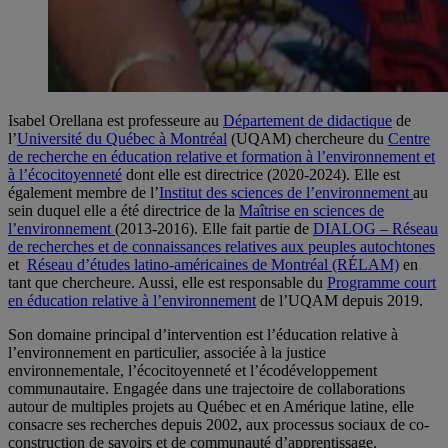
Isabel Orellana est professeure au
Département de didactique
de
l’
Université du Québec à Montréal
(UQAM) chercheure du
Centre
de recherche en éducation relative et formation à l’environnement et
à l’écocitoyenneté
dont elle est directrice (2020-2024). Elle est
également membre de l’
Institut des sciences de l’environnement
au
sein duquel elle a été directrice de la
Maîtrise en sciences de
l’environnement
(2013-2016). Elle fait partie de
DIALOG – Réseau
de recherches et de connaissances relatives aux peuples autochtones
et
Réseau d’études latino-américaines de Montréal (RÉLAM)
en
tant que chercheure. Aussi, elle est responsable du
Programme court
en éducation relative à l’environnement
de l’UQAM depuis 2019.
Son domaine principal d’intervention est l’éducation relative à
l’environnement en particulier, associée à la justice
environnementale, l’écocitoyenneté et l’écodéveloppement
communautaire. Engagée dans une trajectoire de collaborations
autour de multiples projets au Québec et en Amérique latine, elle
consacre ses recherches depuis 2002, aux processus sociaux de co-
construction de savoirs et de communauté d’apprentissage,