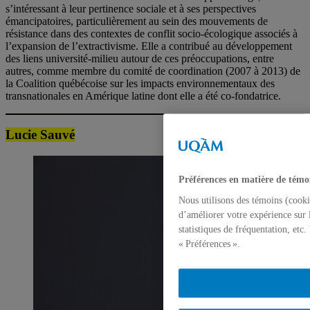
s’intéressant à leur pertinence sociale et à ses perspectives
émancipatoires, particulièrement au sein des mouvements de
résistance dans des contextes de conflit socio-écologique associés à
l’expansion de l’extractivisme. Elle a contribué au développement
des liens université-milieu autour de ces préoccupations, entre
autres, comme membre du comité de coordination (2007 à 2013) de
la Coalition québécoise sur les impacts environnementaux des
transnationales en Amérique latine dont elle a été co-fondatrice.
Lucie Sauvé
Préférences en matière de témo
Nous utilisons des témoins (cooki
d’améliorer votre expérience sur 
statistiques de fréquentation, etc
« Préférences ».